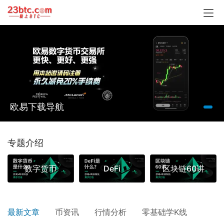
欧易下载导航
首页内容分区
专题介绍
数字货币
DeFi
区块链60讲
最新文章
币资讯
行情分析
零基础学K线