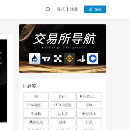
登录
注册
投稿
标签
btc
DeFi
PoS共识机制
PoW共识机制
UTXO模型
V神
中本聪
以太坊
侧链技术
共识机制
减半
分叉