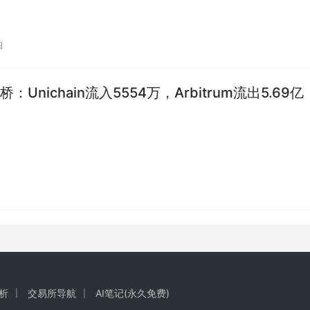
日
：Unichain流入5554万，Arbitrum流出5.69亿
析
交易所导航
AI笔记(永久免费)