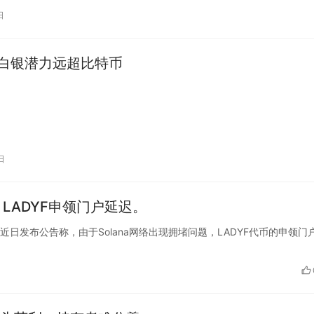
日
f：白银潜力远超比特币
日
塞，LADYF申领门户延迟。
目LADYS近日发布公告称，由于Solana网络出现拥堵问题，LADYF代币的申领门