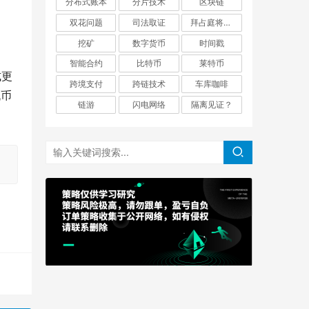
分布式账本
分片技术
区块链
双花问题
司法取证
拜占庭将军问题
挖矿
数字货币
时间戳
智能合约
比特币
莱特币
式更
跨境支付
跨链技术
车库咖啡
代币
链游
闪电网络
隔离见证？