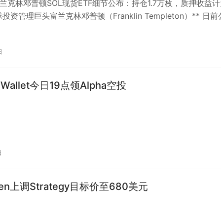
富兰克林邓普顿SOL现货ETF细节公布：持仓1.7万枚，质押收益
球投资管理巨头富兰克林邓普顿（Franklin Templeton）** 日
日
e Wallet今日19点领Alpha空投
日
wen上调Strategy目标价至680美元