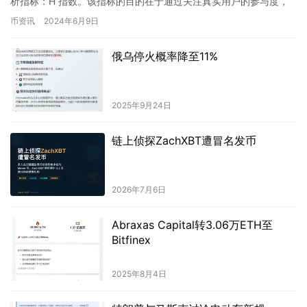
析指标：H 指数。该指标的目的在于通过关注真实用户的参与度，
们更好地了解不同项目的采用情况。这将有助于促进行业的
提供更准确的区块链网络健康状况衡量标准。…
币资讯
2024年6月9日
透明度和可持续发展，同时为投资者提供更合理的决策依
据。该举措进一步展示了Coinbase作为全球领先的加密货
币交易所和创新者的角色，致力于推动整个行业的发展。
俄乌停火概率降至11%
2025年9月24日
链上侦探ZachXBT遭冒名发币
2026年7月6日
Abraxas Capital转3.06万ETH至
Bitfinex
2025年8月4日