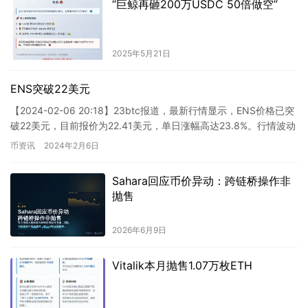
“巨鲸再砸200万USDC 50倍做空”
2025年5月21日
ENS突破22美元
【2024-02-06 20:18】23btc报道，最新行情显示，ENS价格已突
破22美元，目前报价为22.41美元，单日涨幅高达23.8%。行情波动
较为激烈，请投资者做好风险控制…
币资讯
2024年2月6日
Sahara回应币价异动：跨链桥操作非
抛售
2026年6月9日
Vitalik本月抛售1.07万枚ETH