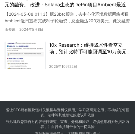
元的融资。 改进：Solana生态的DePin项目Ambient最近
成功完成了200万美元的融资。该项目旨在为用户提供更安
【2024-05-08 01:13】据23btc报道，去中心化环境数据网络项目
全、高效的去中心化金融服务。
Ambient近日宣布完成种子轮融资，总金额达200万美元。此次融资
由Borderless Capit…
币资讯
2024年5月8日
10x Research：维持战术性看空立
场，预计比特币可能回调至10万美元
关口
2025年10月22日
爱上BTC所有区块链相关数据与资料仅供用户学习及研究之用，不构成任何投
资、法律等其他领域的建议和依据
强烈建议您独自对内容进行研究、审查、分析和验证，谨慎使用相关数据及内
容，并自行承担所带来的一切风险
本站服务海外华人，大陆用户请自行退出