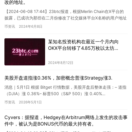
改的地址。
【2024-06-08 17:44】23btc报道，根据Merlin Chain在X平台的
披露，已成功为那些在二月份修改了社交媒体平台X名称的用户地址
空投了100万枚Bitmap代…
币资讯
2024年6月8日
某知名投资机构在最近一个月内向
OKX平台转移了4.85万枚以太坊
（ETH），其市值约为1.5401亿美
元。
2024年8月12日
美股开盘道指涨0.36%，加密概念普涨Strategy涨3.
消息｜5月1日 根据 Bitget 行情数据，美股开盘后整体走强：– 道指
（DJIA）涨 0.36%– 标普500（S&P 500）涨 0.40%…
币资讯
2026年5月1日
Cyvers：据报道，Hedgey在Arbitrum网络上发生的攻击事
件中，被认为是BONUS代币的最大持有者。