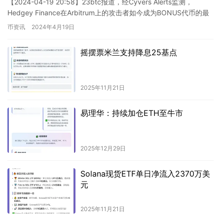
【2024-04-19 20:58】23btc报道，经Cyvers Alerts监测，
Hedgey Finance在Arbitrum上的攻击者如今成为BONUS代币的最
大持有者。可…
币资讯
2024年4月19日
摇摆票米兰支持降息25基点
2025年11月21日
易理华：持续加仓ETH至牛市
2025年12月29日
Solana现货ETF单日净流入2370万美
元
2025年11月21日