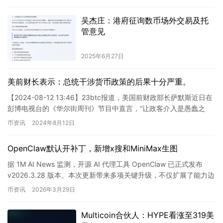
吴杰庄：港府征询数币场外交易及托
管意见
2025年6月27日
美前财长表示：总统干涉货币政策的后果十分严重。
【2024-08-12 13:46】23btc报道，美国前财政部长萨默斯近日在
彭博电视台的《华尔街周刊》节目中直言，“让政客介入是愚蠢之
举”，并指出，“最终结果将是更高的通胀和更疲…
币资讯
2024年8月12日
OpenClaw默认开补丁，新增x搜和MiniMax生图
据 1M AI News 监测，开源 AI 代理工具 OpenClaw 已正式发布
v2026.3.28 版本。本次更新带来多项关键升级，不仅扩展了能力边
界，也引入了两项需要特别关…
币资讯
2026年3月29日
Multicoin合伙人：HYPE看涨至319美