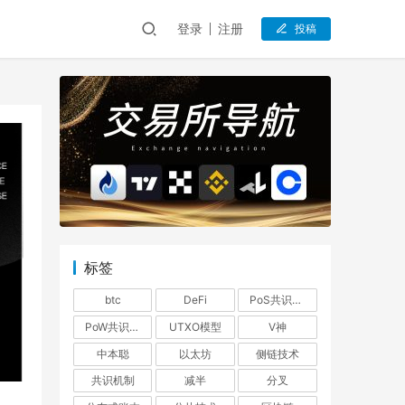
登录
注册
投稿
标签
btc
DeFi
PoS共识机制
PoW共识机制
UTXO模型
V神
中本聪
以太坊
侧链技术
共识机制
减半
分叉