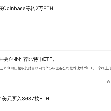
e获Coinbase等转2万ETH
日
主要企业推荐比特币ETF。
称，摩根士丹利现已授权其财富顾问向华尔街主要公司推荐比特币ETF。 摩根士
1美元买入8637枚ETH