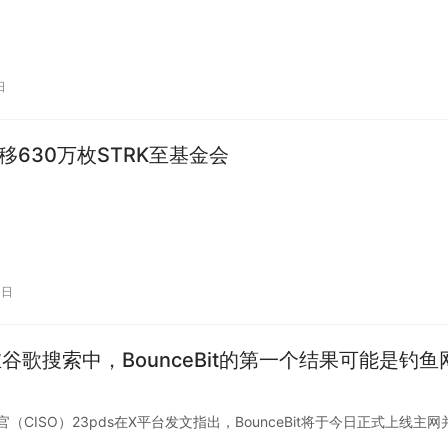
日
ik转移630万枚STRK至基金会
0日
谷歌搜索中，BounceBit的第一个结果可能是钓鱼
安全官（CISO）23pds在X平台发文指出，BounceBit将于今日正式上线主网