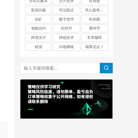
分布式账本
分片技术
区块链
双花问题
司法取证
拜占庭将军问题
挖矿
数字货币
时间戳
智能合约
比特币
莱特币
跨境支付
跨链技术
车库咖啡
链游
闪电网络
隔离见证？