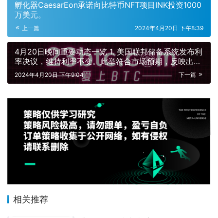
孵化器CaesarEon承诺向比特币NFT项目INK投资1000
万美元。
上一篇
2024年4月20日 下午8:39
4月20日晚间重要动态一览 1. 美国联邦储备系统发布利
率决议，维持利率不变。此举符合市场预期，反映出对
经济复苏的信心。 2. 欧盟宣布将对来自美国的部分商
2024年4月20日 下午9:04
下一篇
品加征关税，作为对其数字税政策的回应。这一措施可
能进一步加剧中美贸易紧张局势。 3. 中国联通宣布将
投资200亿元建设5G基站，加速推进5G网络的覆盖范
围和速度。这对推动数字经济发展具有重要意义。 4.
亚马逊发布第一季度财报，净利润超过预期，显示出在
线零售业务快速增长的良好势头。这也为公司股价提供
了支撑。 5. 韩国举行大选，文在寅成功连任为总统。
他的胜选意味着继续推动韩国经济发展和朝鲜半岛问题
的对话进程。 6. 美国国会通过新一轮经济刺激法案，
加大对受疫情影响的企业和个人的救助力度。这一举措
有望缓解疫情对经济造成的冲击。 7. 天津市举行国际
消费品博览会，吸引了大批国内外企业参与。这为促进
消费品产业创新和升级提供了机会。 8. 阿联酋宣布启
相关推荐
动“红色行星计划”，计划在未来数年内将无人探测器送
上火星。这标志着阿联酋进军太空探索领域的重要里程