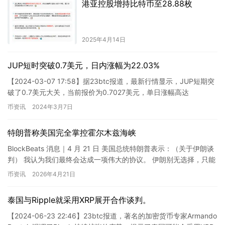
港亚控股增持比特币至28.88枚
碑。 9. 英国政府推出“绿色债券计划”，以吸引更多的投
资者关注可持续发展领域。这有助于推动英国在环境保
护和绿色经济方面的发展。 10. 法国巴黎举办联合国气
候大会，各国领导就气候变化议题展开讨论。这体现了
2025年4月14日
各国致力于共同应对全球变暖的决心和行动。 本文来
源：金色晚报，4月20日晚间报道。
JUP短时突破0.7美元，日内涨幅为22.03%
【2024-03-07 17:58】据23btc报道，最新行情显示，JUP短期突
破了0.7美元大关，当前报价为0.7027美元，单日涨幅高达
22.03%。行情波动剧烈，请务必谨慎风…
币资讯
2024年3月7日
特朗普称美国完全掌控霍尔木兹海峡
BlockBeats 消息｜4 月 21 日 美国总统特朗普表示：（关于伊朗谈
判） 我认为我们最终会达成一项伟大的协议。 伊朗别无选择，只能
派人参加谈判。 美国完全控制霍尔木兹海峡…
币资讯
2026年4月21日
泰国与Ripple就采用XRP展开合作谈判。
【2024-06-23 22:46】23btc报道，著名的加密货币专家Armando