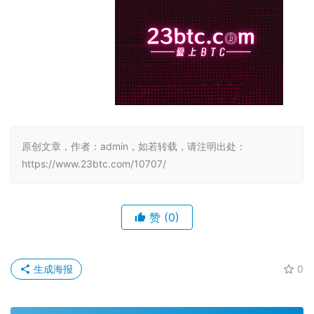
原创文章，作者：admin，如若转载，请注明出处：
https://www.23btc.com/10707/
赞
(0)
生成海报
0