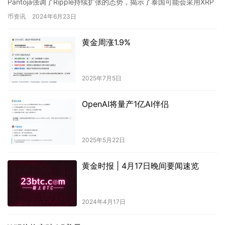
Pantoja强调了Ripple持续扩张的态势，揭示了泰国可能会采用XRP
的可能性。据Pant…
币资讯
2024年6月23日
黄金周涨1.9%
2025年7月5日
OpenAI将量产1亿AI伴侣
2025年5月22日
黄金时报 | 4月17日晚间要闻速览
2024年4月17日