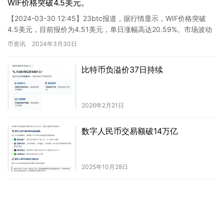
WIF价格突破4.5美元。
【2024-03-30 12:45】23btc报道，据行情显示，WIF价格突破
4.5美元，目前报价为4.51美元，单日涨幅高达20.59%。市场波动
明显，请注意风险控制。 根据23…
币资讯
2024年3月30日
比特币负溢价37日持续
2026年2月21日
数字人民币交易额破14万亿
2025年10月28日