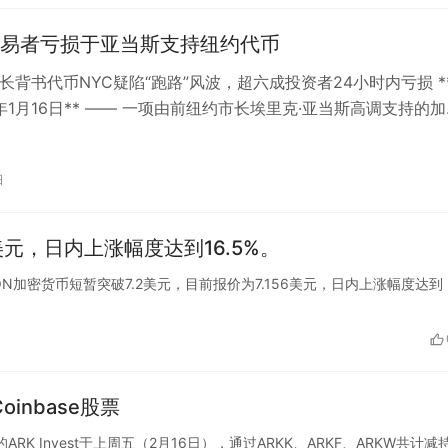
易者亏损于亚当斯支持纽约代币
市长背书代币NYC疑陷“跑路”风波，超六成投资者24小时内亏损 *
6年1月16日** —— 一项由前纽约市长埃里克·亚当斯高调支持的
YC代币，…
日
美元，日内上涨幅度达到16.5%。
情，TON加密货币短暂突破7.2美元，目前报价为7.156美元，日内上涨幅度达到
oinbase股票
od旗下的ARK Invest于上周五（2月16日），通过ARKK、ARKF、ARKW共计减