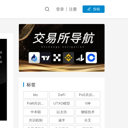
登录
注册
投稿
标签
btc
DeFi
PoS共识机制
PoW共识机制
UTXO模型
V神
中本聪
以太坊
侧链技术
共识机制
减半
分叉