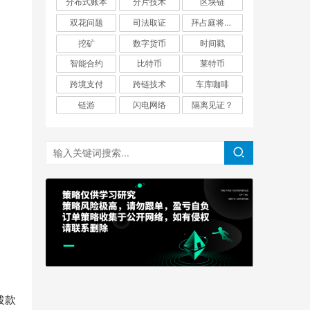
分布式账本
分片技术
区块链
双花问题
司法取证
拜占庭将军问题
挖矿
数字货币
时间戳
智能合约
比特币
莱特币
跨境支付
跨链技术
车库咖啡
链游
闪电网络
隔离见证？
拨款