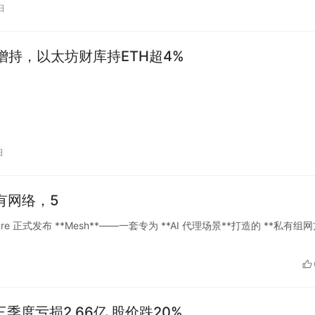
日
ne增持，以太坊财库持ETH超4%
日
私有网络，5
udflare 正式发布 **Mesh**——一套专为 **AI 代理场景**打造的 **私有组
er三季度亏损2.66亿 股价跌20%