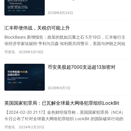
2026年6月24日
汇丰即便停战，关税仍可能上升
BlockBeats 新增报告：政策的犹如沉重之石 5月19日，汇丰银行主
张经济学家珍妮特·亨利与贝森·埃利斯共同警示，美国与伊朗之间短
期的和平协议将不可避免地引发更大政策调整。 …
币资讯
2026年5月19日
币安美股超7000支远超13加密对
2026年6月1日
英国国家犯罪局：已瓦解全球最大网络犯罪组织LockBit
【2024-02-20 21:17】金色财经报导称，英国国家犯罪局（NCA）
今日公布了针对全球最大网络犯罪组织 LockBit 的国际破坏行动的
详细内容。NCA 表示已掌控 Loc…
币资讯
2024年2月20日