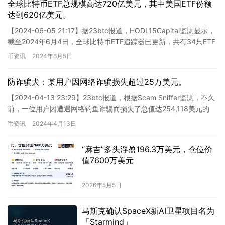
全球比特币ETF总规模高达720亿美元，其中美国ETF份额
达到620亿美元。
【2024-06-05 21:17】据23btc报道，HODL15Capital监测显示，
截至2024年6月4日，全球比特币ETF追踪器已更新，共有34只ETF
持有1,020,00…
币资讯
2024年6月5日
防诈骗犬：某用户因网络诈骗损失超过25万美元。
【2024-04-13 23:29】23btc报道，根据Scam Sniffer监测，不久
前，一位用户因遭遇网络钓鱼诈骗而损失了总值达254,118美元的
PRIME。受害者钱包地址…
币资讯
2024年4月13日
“麻吉”多头浮盈196.3万美元，仓位价
值7600万美元
2026年5月5日
马斯克确认SpaceX新AI卫星项目名为
「Starmind」