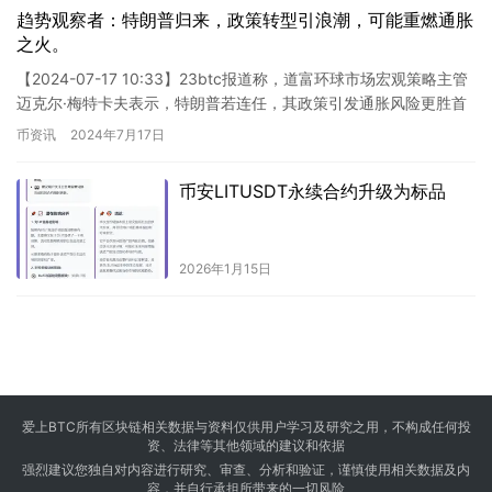
趋势观察者：特朗普归来，政策转型引浪潮，可能重燃通胀
之火。
【2024-07-17 10:33】23btc报道称，道富环球市场宏观策略主管
迈克尔·梅特卡夫表示，特朗普若连任，其政策引发通胀风险更胜首
任。2016年通胀一直低迷，预期亦较为疲软…
币资讯
2024年7月17日
币安LITUSDT永续合约升级为标品
2026年1月15日
爱上BTC所有区块链相关数据与资料仅供用户学习及研究之用，不构成任何投
资、法律等其他领域的建议和依据
强烈建议您独自对内容进行研究、审查、分析和验证，谨慎使用相关数据及内
容，并自行承担所带来的一切风险