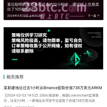
某位聪明的投资者在过去的12小时中，通过链上交易卖
出了105枚WBTC。
2024年4月22日 上午11:36
下一篇
相关推荐
某新建地址过去1小时从Binance提取价值738万美元ARKM
【2024-03-02 14:52】23btc报道称，根据Lookonchain监测显
示，过去1小时，一新地址从币安平台提取了价值738万美元的
ARKM。