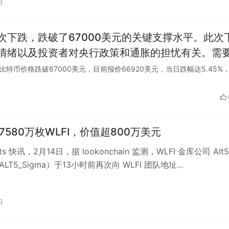
日
下跌，跌破了67000美元的关键支撑水平。此次
情绪以及投资者对央行政策和通胀的担忧有关。需
，价格波动常常剧烈，投资者应保持理性和谨慎的
显示，比特币价格跌破67000美元，目前报价66920美元，当日跌幅达5.45%
转7580万枚WLFI，价值超800万美元
asts 快讯，2月14日，据 lookonchain 监测，WLFI 金库公司 Alt5
@ALT5_Sigma）于13小时前再次向 WLFI 团队地址…
日