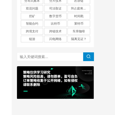
分布式账本
分片技术
区块链
双花问题
司法取证
拜占庭将军问题
挖矿
数字货币
时间戳
智能合约
比特币
莱特币
跨境支付
跨链技术
车库咖啡
链游
闪电网络
隔离见证？