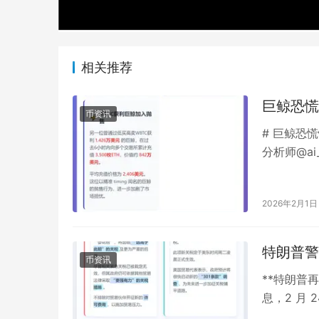
相关推荐
巨鲸恐慌
币资讯
# 巨鲸恐
分析师@a
性割肉行为
2026年2月1日
特朗普警
币资讯
**特朗普再
息，2 月
贸易伙伴发