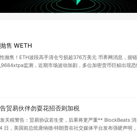
抛售 WETH
慌性抛售！ETH波段高手清仓亏损超376万美元 币界网消息，据
i_9684xtpa监测，近期市场波动加剧，多位加密货币巨鲸出现恐
，引发社区关注。…
告贸易伙伴勿耍花招否则加税
发关税警告：贸易协议若生变，后果将更严重** BlockBeats 消
 24 日，美国前总统唐纳德·特朗普在社交媒体平台发布强硬声明
出明确警告。…