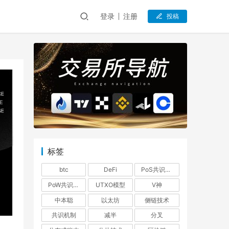
登录
注册
投稿
标签
btc
DeFi
PoS共识机制
PoW共识机制
UTXO模型
V神
中本聪
以太坊
侧链技术
共识机制
减半
分叉