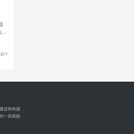
提
去
0
建议和依据
的一切风险