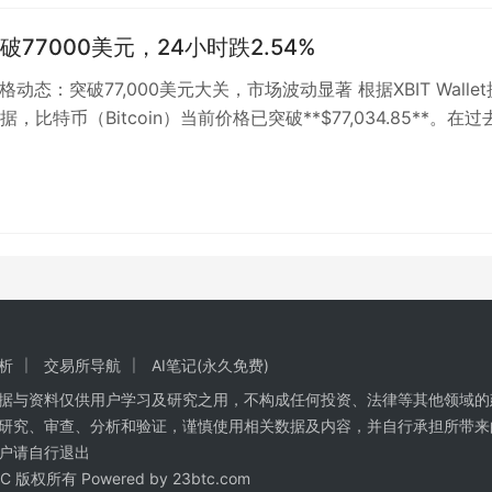
77000美元，24小时跌2.54%
格动态：突破77,000美元大关，市场波动显著 根据XBIT Wallet
，比特币（Bitcoin）当前价格已突破**$77,034.85**。在过
析
交易所导航
AI笔记(永久免费)
数据与资料仅供用户学习及研究之用，不构成任何投资、法律等其他领域的
研究、审查、分析和验证，谨慎使用相关数据及内容，并自行承担所带来
户请自行退出
BTC 版权所有 Powered by
23btc.com