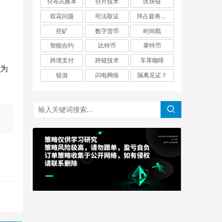
分布式账本
分片技术
区块链
双花问题
司法取证
拜占庭将军问题
挖矿
数字货币
时间戳
智能合约
比特币
莱特币
跨境支付
跨链技术
车库咖啡
约为
链游
闪电网络
隔离见证？