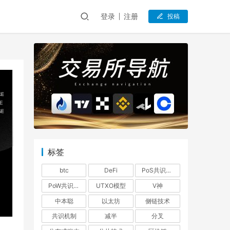
登录
注册
投稿
标签
btc
DeFi
PoS共识机制
PoW共识机制
UTXO模型
V神
中本聪
以太坊
侧链技术
共识机制
减半
分叉