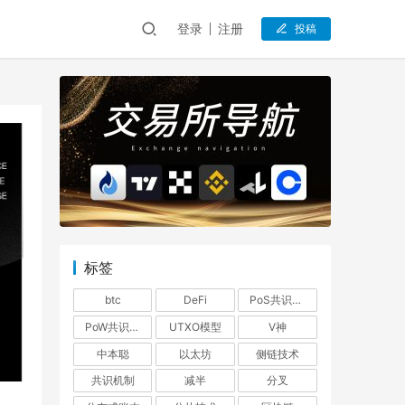
登录
注册
投稿
标签
btc
DeFi
PoS共识机制
PoW共识机制
UTXO模型
V神
中本聪
以太坊
侧链技术
共识机制
减半
分叉