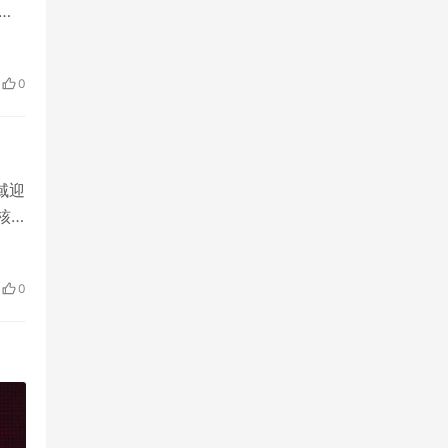
转，
0
域迎
核
0