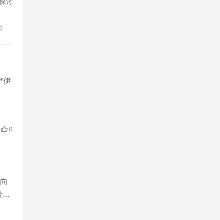
方探讨
0
**伊
0
度向
价