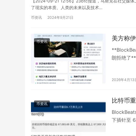
【2024-09-21 12:56】23btc报道，马斯克在社
了现实的本质、人类的未来以及技术…
币资讯
2024年9月21日
美方称伊
币资讯
**Block
朗拒绝了*
2026年4月13
比特币重
币资讯
BlockB
下插针至 
67083.6…