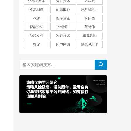
分布式账本
分片技术
区块链
双花问题
司法取证
拜占庭将军问题
挖矿
数字货币
时间戳
智能合约
比特币
莱特币
跨境支付
跨链技术
车库咖啡
链游
闪电网络
隔离见证？