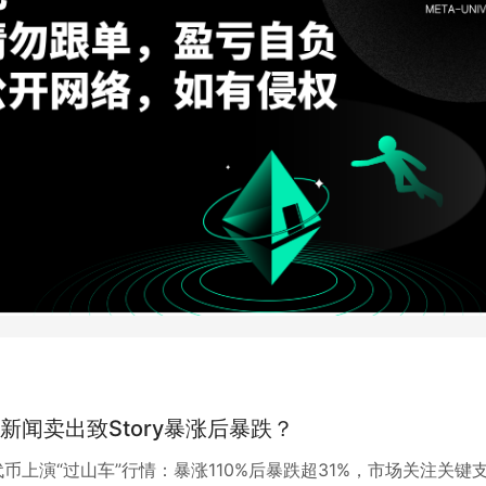
新闻卖出致Story暴涨后暴跌？
RY代币上演“过山车”行情：暴涨110%后暴跌超31%，市场关注关键