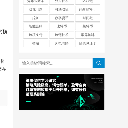
分布式账本
分片技术
区块链
双花问题
司法取证
拜占庭将军问题
挖矿
数字货币
时间戳
智能合约
比特币
莱特币
格的预
跨境支付
跨链技术
车库咖啡
链游
闪电网络
隔离见证？
及
指
币在