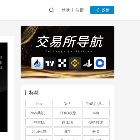
登录
注册
投稿
标签
btc
DeFi
PoS共识机制
PoW共识机制
UTXO模型
V神
中本聪
以太坊
侧链技术
共识机制
减半
分叉