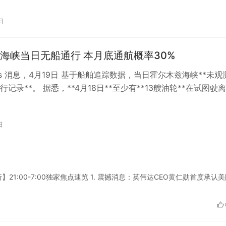
日
海峡当日无船通行 本月底通航概率30%
eats 消息，4月19日 基于船舶追踪数据，当日霍尔木兹海峡**未观
记录**。 据悉，**4月18日**至少有**13艘油轮**在试图驶
…
日
:00-7:00独家焦点速览 1. 震撼消息：英伟达CEO黄仁勋首度承认