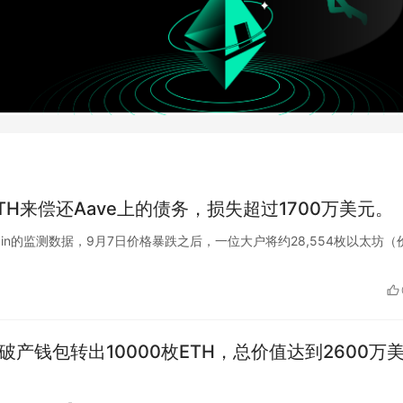
TH来偿还Aave上的债务，损失超过1700万美元。
konchain的监测数据，9月7日价格暴跌之后，一位大户将约28,554枚以太坊（
is破产钱包转出10000枚ETH，总价值达到2600万