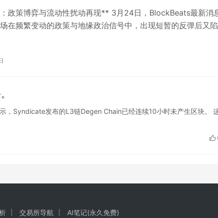
：政策博弈与流动性扰动再现** 3月24日，BlockBeats最新消
场在频繁变动的政策与地缘政治信号中，出现短暂的反弹后又陷
考虑干预油市，试…
日
块。
ut显示，Syndicate发布的L3链Degen Chain已经连续10小时未产生区块。 
析
交易所导航
AI笔记(永久免费)