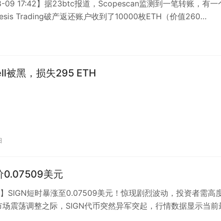
08-09 17:42】据23btc报道，Scopescan监测到一笔转账，有
esis Trading破产返还账户收到了10000枚ETH（价值260…
ell被黑，损失295 ETH
日
价0.07509美元
】SIGN短时暴涨至0.07509美元！惊现剧烈波动，投资者需高
市场震荡调整之际，SIGN代币突然异军突起，行情数据显示当前
0.07509美元…