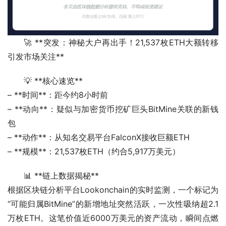
🚀 **突发：神秘大户再出手！21,537枚ETH大额转移
引发市场关注**
💡 **核心速览**
– **时间**：距今约8小时前
– **动向**：疑似与加密货币挖矿巨头BitMine关联的新钱
包
– **动作**：从知名交易平台FalconX接收巨额ETH
– **规模**：21,537枚ETH（约合5,917万美元）  
📊 **链上数据揭秘**
根据区块链分析平台Lookonchain的实时监测，一个标记为
“可能归属BitMine”的新增地址突然活跃，一次性吸纳超2.1
万枚ETH。这笔价值近6000万美元的资产流动，瞬间点燃