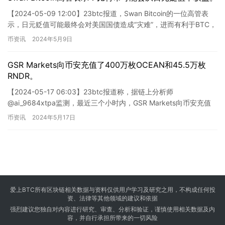
【2024-05-09 12:00】23btc报道，Swan Bitcoin的一位高管表
示，日元贬值可能最终会对美国国债造成“灾难”，进而有利于BTC，
因为投资者正在寻找其他价值储…
币资讯
2024年5月9日
GSR Markets向币安充值了400万枚OCEAN和45.5万枚
RNDR。
【2024-05-17 06:03】23btc报道称，据链上分析师
@ai_9684xtpa监测，最近三个小时内，GSR Markets向币安充值
了总价值829万美元的代币。其中包括…
币资讯
2024年5月17日
爱上BTC所有区块链相关数据与资料仅供用户学习及研究之用，不构成任何投
资、法律等其他领域的建议和依据
强烈建议您独自对内容进行研究、审查、分析和验证，谨慎使用相关数据及内
容，并自行承担所带来的一切风险