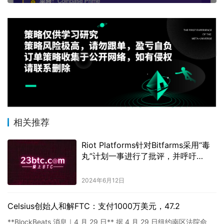
相关推荐
Riot Platforms针对Bitfarms采用“毒
丸”计划一事进行了批评，并呼吁
Bitfarms董事长辞职以改善公司治
理。
2024年6月12日
Celsius创始人和解FTC：支付1000万美元，47.2
**BlockBeats 消息｜4 月 29 日** 据 4 月 29 日纽约南区法院命