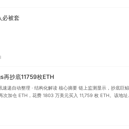
入必被套
日
ings再抄底11759枚ETH
 资讯速递自动整理 · 结构化解读 核心摘要 链上监测显示，抄底巨鲸
s」再次加仓 ETH，花费 1803 万美元买入 11,759 枚 ETH。该地址