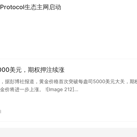
r Protocol生态主网启动
000美元，期权押注续涨
，据彭博社报道，黄金价格首次突破每盎司5000美元大关，期
价将进一步上涨。 ![Image 212]
www.528btc.com/web…
日