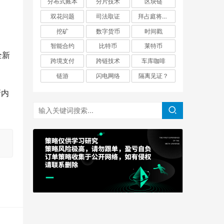
分布式账本
分片技术
区块链
双花问题
司法取证
拜占庭将军问题
挖矿
数字货币
时间戳
智能合约
比特币
莱特币
全新
跨境支付
跨链技术
车库咖啡
链游
闪电网络
隔离见证？
新内