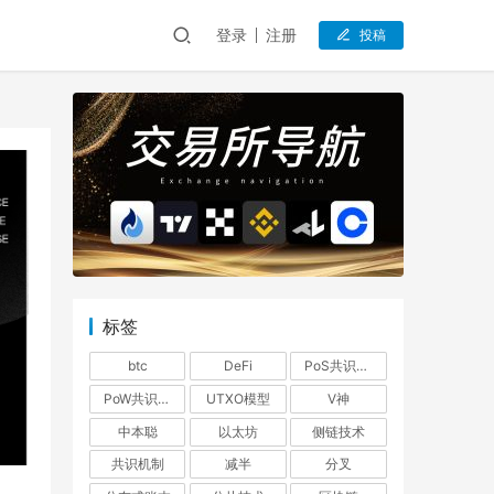
登录
注册
投稿
标签
btc
DeFi
PoS共识机制
PoW共识机制
UTXO模型
V神
中本聪
以太坊
侧链技术
共识机制
减半
分叉