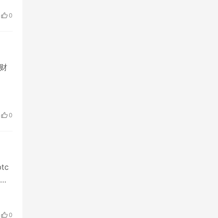
0
理财
0
tc
风
0