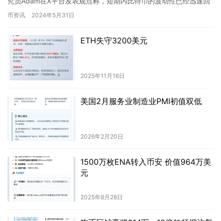
究员Adam在X平台发表观点称，短期内比特币的波动性已经迅速回
落至短期期权隐含波动率（IV）下降…
币资讯
2024年5月31日
ETH失守3200美元
2025年11月16日
美国2月服务业制造业PMI初值双低
2026年2月20日
1500万枚ENA转入币安 价值964万美
元
2025年8月28日