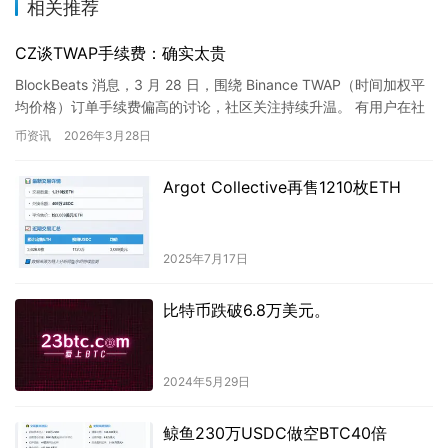
相关推荐
CZ谈TWAP手续费：确实太贵
BlockBeats 消息，3 月 28 日，围绕 Binance TWAP（时间加权平
均价格）订单手续费偏高的讨论，社区关注持续升温。 有用户在社
交平台发文质疑称，TWAP 功能…
币资讯
2026年3月28日
Argot Collective再售1210枚ETH
2025年7月17日
比特币跌破6.8万美元。
2024年5月29日
鲸鱼230万USDC做空BTC40倍