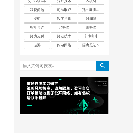
分布式账本
分片技术
区块链
双花问题
司法取证
拜占庭将军问题
挖矿
数字货币
时间戳
智能合约
比特币
莱特币
跨境支付
跨链技术
车库咖啡
链游
闪电网络
隔离见证？