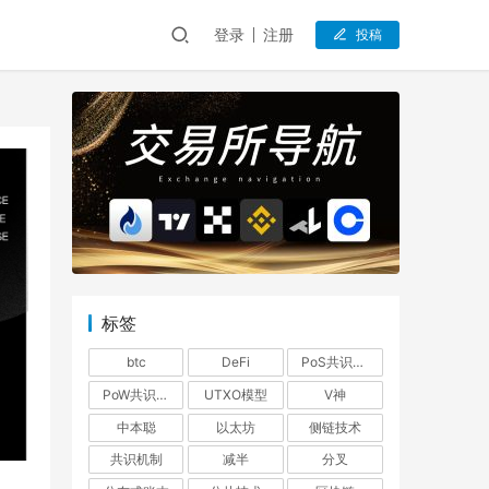
登录
注册
投稿
标签
btc
DeFi
PoS共识机制
PoW共识机制
UTXO模型
V神
中本聪
以太坊
侧链技术
共识机制
减半
分叉