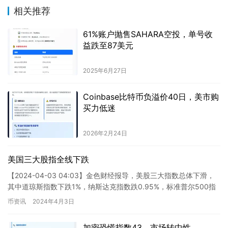
相关推荐
61%账户抛售SAHARA空投，单号收
益跌至87美元
2025年6月27日
Coinbase比特币负溢价40日，美市购
买力低迷
2026年2月24日
美国三大股指全线下跌
【2024-04-03 04:03】金色财经报导，美股三大指数总体下滑，
其中道琼斯指数下跌1%，纳斯达克指数跌0.95%，标准普尔500指
数跌0.72%。热门科技股普遍下跌。 这则…
币资讯
2024年4月3日
加密恐慌指数43，市场转中性