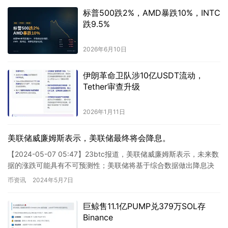
标普500跌2%，AMD暴跌10%，INTC
跌9.5%
2026年6月10日
伊朗革命卫队涉10亿USDT流动，
Tether审查升级
2026年1月11日
美联储威廉姆斯表示，美联储最终将会降息。
【2024-05-07 05:47】23btc报道，美联储威廉姆斯表示，未来数
据的涨跌可能具有不可预测性；美联储将基于综合数据做出降息决
策；最终美联储将采取降息措施。 这则新闻是关…
币资讯
2024年5月7日
巨鲸售11.1亿PUMP兑379万SOL存
Binance