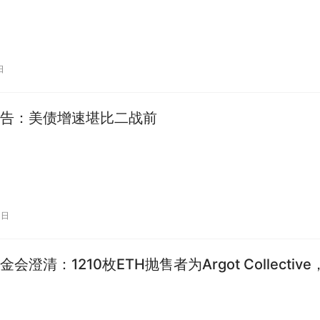
日
告：美债增速堪比二战前
0日
会澄清：1210枚ETH抛售者为Argot Collective