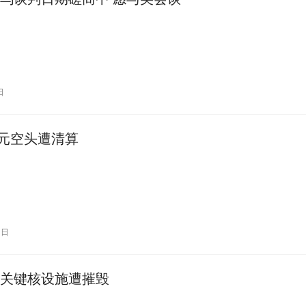
日
亿美元空头遭清算
3日
关键核设施遭摧毁