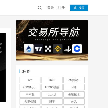
登录
注册
投稿
标签
btc
DeFi
PoS共识机制
PoW共识机制
UTXO模型
V神
中本聪
以太坊
侧链技术
共识机制
减半
分叉