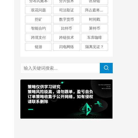
分布式账本
分片技术
区块链
双花问题
司法取证
拜占庭将军问题
挖矿
数字货币
时间戳
智能合约
比特币
莱特币
跨境支付
跨链技术
车库咖啡
链游
闪电网络
隔离见证？