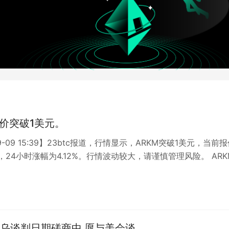
股价突破1美元。
09-09 15:39】23btc报道，行情显示，ARKM突破1美元，当前
元，24小时涨幅为4.12%。行情波动较大，请谨慎管理风险。 ARK
乌谈判日期磋商中 愿与美会谈