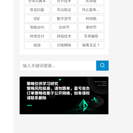
分布式账本
分片技术
区块链
双花问题
司法取证
拜占庭将军问题
挖矿
数字货币
时间戳
智能合约
比特币
莱特币
跨境支付
跨链技术
车库咖啡
链游
闪电网络
隔离见证？