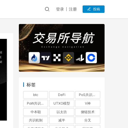
登录
注册
投稿
标签
btc
DeFi
PoS共识机制
PoW共识机制
UTXO模型
V神
中本聪
以太坊
侧链技术
共识机制
减半
分叉