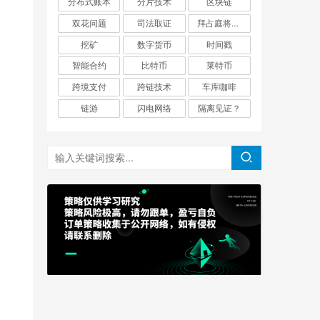
分布式账本
分片技术
区块链
双花问题
司法取证
拜占庭将军问题
挖矿
数字货币
时间戳
智能合约
比特币
莱特币
跨境支付
跨链技术
车库咖啡
链游
闪电网络
隔离见证？