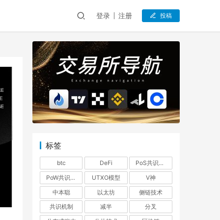
登录
注册
投稿
标签
btc
DeFi
PoS共识机制
PoW共识机制
UTXO模型
V神
中本聪
以太坊
侧链技术
共识机制
减半
分叉