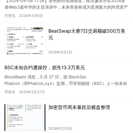
【2024-04-06 11:26】金色财经现场报道，陈浩濂表示在2024香
港Web3嘉年华的主旨演讲中，未来香港将成为亚洲最大的跨境资产
发展中心，在金融科技领域领头羊的位置上将更…
币资讯
2024年4月6日
BeatSwap大赛7日交易额破500万美
元
2026年4月2日
BSC未知合约遭操控，损失13.3万美元
BlockBeats 消息，3 月 27 日，据 BlockSec
Phalcon（@Phalcon_xyz）监测，币安智能链（BSC）上一份未知
的 Stake 合约近日遭遇攻击，…
币资讯
2026年3月27日
加密货币周末暴跌后横盘整理
2026年2月3日