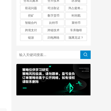
分布式账本
分片技术
区块链
双花问题
司法取证
拜占庭将军问题
挖矿
数字货币
时间戳
智能合约
比特币
莱特币
跨境支付
跨链技术
车库咖啡
链游
闪电网络
隔离见证？