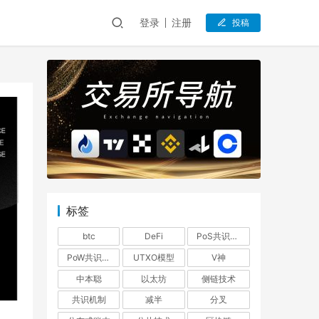
登录
注册
投稿
标签
btc
DeFi
PoS共识机制
PoW共识机制
UTXO模型
V神
中本聪
以太坊
侧链技术
共识机制
减半
分叉