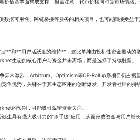
长期价值基本面构成支撑。但需注意，代币价格同时受市场情绪、
knet提供数据可用性、跨链桥接等服务的相关项目，也可能间接受益于
沉淀**和**用户活跃度的维持**，这比单纯由投机性资金推动的
rknet生态的核心用户与资金并未离场，而是选择了持续驻留。
常激烈，Arbitrum、Optimism等OP-Rollup系项目仍占据
持续的竞争优势，关键在于其生态应用的创新爆发、开发者社区的持
arknet的预期，可能吸引观望资金关注。
否诞生具有强大吸引力的“杀手级”应用，从而形成资金与用户增