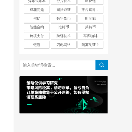
分布式账本
分片技术
区块链
双花问题
司法取证
拜占庭将军问题
挖矿
数字货币
时间戳
智能合约
比特币
莱特币
跨境支付
跨链技术
车库咖啡
链游
闪电网络
隔离见证？