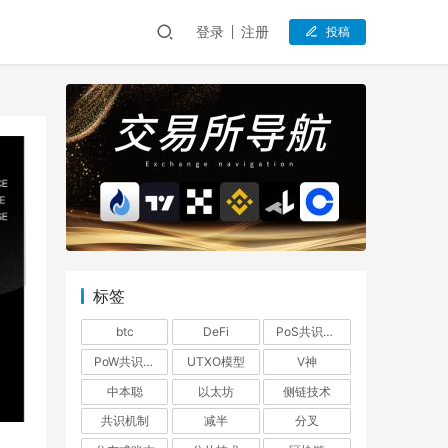
登录
注册
投稿
标签
btc
DeFi
PoS共识机制
PoW共识机制
UTXO模型
V神
中本聪
以太坊
侧链技术
共识机制
减半
分叉