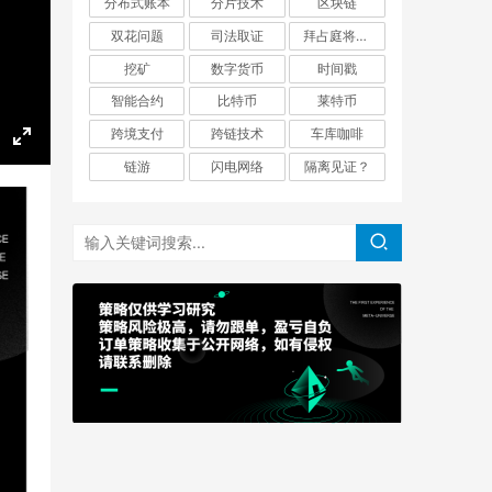
分布式账本
分片技术
区块链
双花问题
司法取证
拜占庭将军问题
挖矿
数字货币
时间戳
智能合约
比特币
莱特币
跨境支付
跨链技术
车库咖啡
E
链游
闪电网络
隔离见证？
n
t
e
r
f
u
l
l
s
c
r
e
e