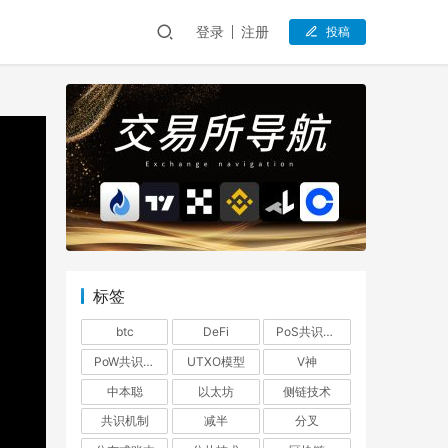
登录
注册
投稿
标签
btc
DeFi
PoS共识机制
PoW共识机制
UTXO模型
V神
中本聪
以太坊
侧链技术
共识机制
减半
分叉