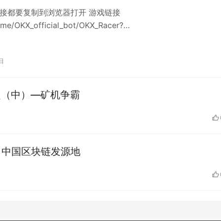
接都要复制到浏览器打开 游戏链接
t.me/OKX_official_bot/OKX_Racer?
=linkCode_66130231(使…
日
兴起（中）—矿机争霸
啡：中国区块链发源地