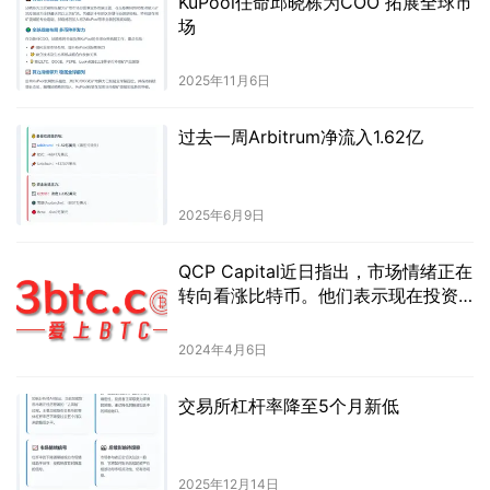
KuPool任命邱晓栋为COO 拓展全球市
场
2025年11月6日
过去一周Arbitrum净流入1.62亿
2025年6月9日
QCP Capital近日指出，市场情绪正在
转向看涨比特币。他们表示现在投资
者对于比特币的情绪正在逐渐改变，
以看涨为主。在最近的市场波动中，
2024年4月6日
投资者对于比特币持乐观态度并且预
计其价格将继续上涨。这种情绪转变
交易所杠杆率降至5个月新低
表明，市场对于比特币的需求正在增
加，投资者对于其前景充满信心。
QCP Capital表示，比特币具有强劲的
2025年12月14日
上涨动力，并有望突破目前的价格高