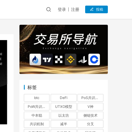
登录
注册
投稿
标签
btc
DeFi
PoS共识机制
PoW共识机制
UTXO模型
V神
中本聪
以太坊
侧链技术
共识机制
减半
分叉