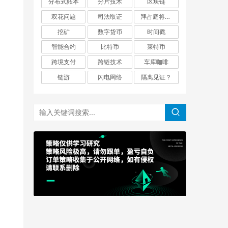
分布式账本
分片技术
区块链
双花问题
司法取证
拜占庭将军问题
挖矿
数字货币
时间戳
智能合约
比特币
莱特币
跨境支付
跨链技术
车库咖啡
链游
闪电网络
隔离见证？