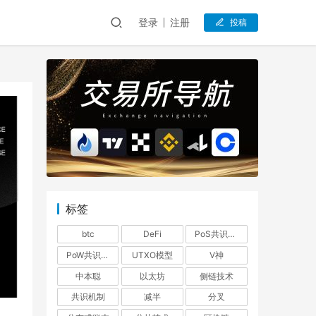
登录
注册
投稿
标签
btc
DeFi
PoS共识机制
PoW共识机制
UTXO模型
V神
中本聪
以太坊
侧链技术
共识机制
减半
分叉