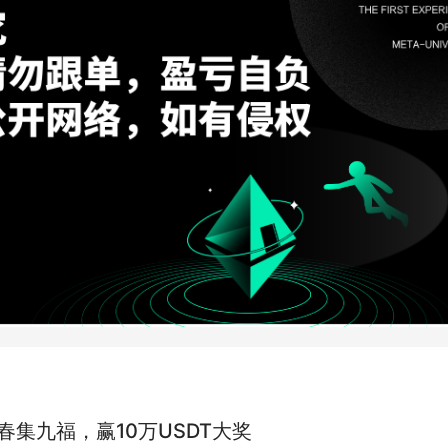
t新春集九福，赢10万USDT大奖