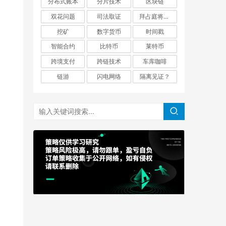
分布式账本
分片技术
区块链
双花问题
司法取证
拜占庭将军问题
挖矿
数字货币
时间戳
智能合约
比特币
莱特币
跨境支付
跨链技术
车库咖啡
链游
闪电网络
隔离见证？