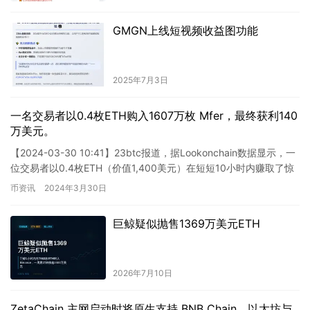
GMGN上线短视频收益图功能
2025年7月3日
一名交易者以0.4枚ETH购入1607万枚 Mfer，最终获利140
万美元。
【2024-03-30 10:41】23btc报道，据Lookonchain数据显示，一
位交易者以0.4枚ETH（价值1,400美元）在短短10小时内赚取了惊
人的140万美元利润，…
币资讯
2024年3月30日
巨鲸疑似抛售1369万美元ETH
2026年7月10日
ZetaChain 主网启动时将原生支持 BNB Chain、以太坊与