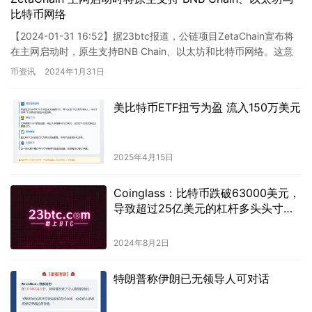
比特币网络
【2024-01-31 16:52】据23btc报道，公链项目ZetaChain宣布将
在主网启动时，原生支持BNB Chain、以太坊和比特币网络。这意
味着BNB Chain用户可…
币资讯
2024年1月31日
美比特币ETF扭亏为盈 流入150万美元
2025年4月15日
Coinglass：比特币跌破63000美元，
导致超过25亿美元的杠杆多头头寸被
清算。
2024年8月2日
特朗普称伊朗已无领导人可对话