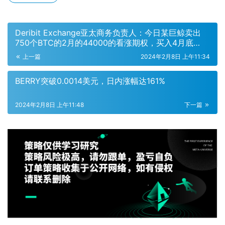
Deribit Exchange亚太商务负责人：今日某巨鲸卖出
750个BTC的2月的44000的看涨期权，买入4月底
44000的看涨期权
上一篇
2024年2月8日 上午11:34
BERRY突破0.0014美元，日内涨幅达161%
2024年2月8日 上午11:48
下一篇