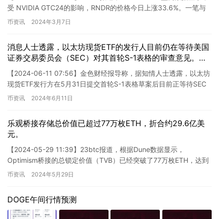
受 NVIDIA GTC24的影响，RNDR的价格今日上涨33.6%。一笔与
Render N…
币资讯
2024年3月7日
消息人士透露，以太坊现货ETF的发行人目前仍在等待美国
证券交易委员会（SEC）对其首轮S-1表格的审查意见。该
发行人希望能够尽快取得SEC的批准，从而推动以太坊在传
【2024-06-11 07:56】金色财经报导称，据知情人士透露，以太坊
统金融市场中的应用。 这一举措被视为以太坊进一步发展
现货ETF发行方在5月31日提交首轮S-1表格草案后目前正等待SEC
和推广的重要里程碑。然而，由于相关的法规和监管要求，
的审查。原计划SEC将于6月7日就这些…
币资讯
2024年6月11日
该项目的推进进程仍受到了一定的阻碍。目前，发行人正在
与SEC就文件内容进行沟通，并为可能出现的问题作准备。
尽管目前仍面临一些挑战，但以太坊现货ETF的发行人对其
乐观桥接存储总价值已超过77万枚ETH，折合约29.6亿美
前景保持乐观。他们相信，只要按照SEC的要求进行合规性
元。
检查，并积极与监管机构合作，该产品将有望在未来取得成
【2024-05-29 11:39】23btc报道，根据Dune数据显示，
功。 值得注意的是，此消息尚未得到SEC的官方确认。所
Optimism桥接的总锁定价值（TVB）已经突破了77万枚ETH，达到
以，请密切关注进展，以获取最新且准确的信息。
了770,780枚ETH，按照当前…
币资讯
2024年5月29日
DOGE午间行情预测