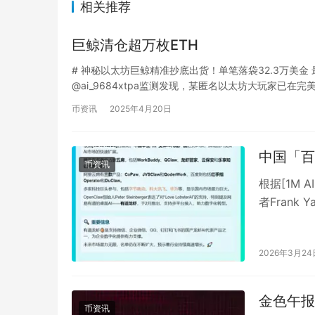
相关推荐
巨鲸清仓超万枚ETH
# 神秘以太坊巨鲸精准抄底出货！单笔落袋32.3万美
@ai_9684xtpa监测发现，某匿名以太坊大玩家已在完
币资讯
2025年4月20日
中国「百
币资讯
根据[1M AI
者Frank
2026年3月24
金色午报 | 
币资讯