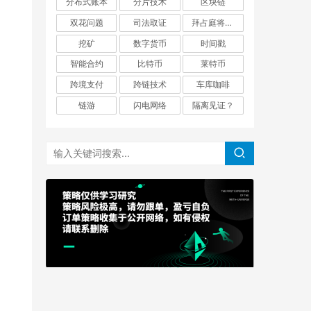
分布式账本
分片技术
区块链
双花问题
司法取证
拜占庭将军问题
挖矿
数字货币
时间戳
智能合约
比特币
莱特币
跨境支付
跨链技术
车库咖啡
链游
闪电网络
隔离见证？
 