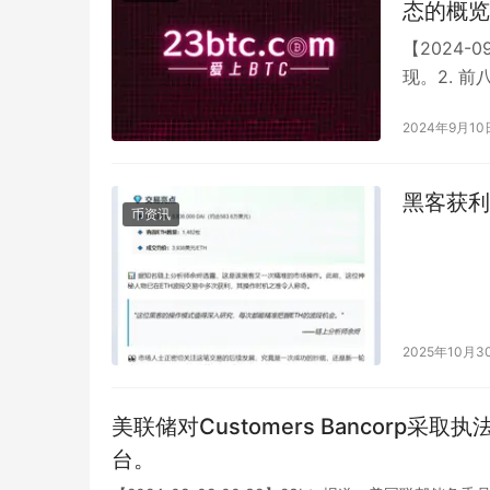
态的概览： 1. 经济： – 中国7月份出口增速
恢复持续势头
【2024-0
将继续对中国
现。2. 
大…
间对塔利
2024年9月10
也有国家
3. 科技： – 苹果公司将于9月14日举行新品发布会，
黑客获利5
布新一代iPhon
币资讯
工厂，为
会： – 江苏省一厂房发生火灾，已造成多人受伤，原因还在调
查中。 – 九寨沟景区恢复开放，游客可以重新游览该美丽的自
然景点。 以上是金色午报提供的最新动态概览。请继续关
2025年10月3
们的报道
美联储对Customers Bancor
台。