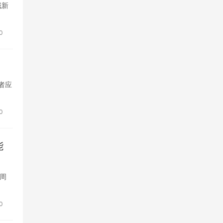
域新
0
资者应
0
能
，周
0