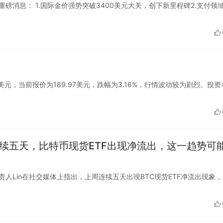
重磅消息： 1.国际金价强势突破3400美元大关，创下新里程碑2.支付领
跌破190美元，当前报价为189.97美元，跌幅为3.16%，行情波动较为剧烈。投
周连续五天，比特币现货ETF出现净流出，这一趋势可
it亚太区负责人Lin在社交媒体上指出，上周连续五天出现BTC现货ETF净流出现象