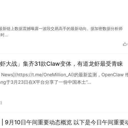
金 最新链上数据震撼曝露一波段交易高手的最新动向。据加密数据分析师
美时…
虾大战」集齐31款Claw变体，有道龙虾最受青睐
 News](https://t.me/OneMillion_AI)的最新监测，OpenClaw
 Yang于3月23日在X平台分享了一份中国本土“…
日
9月10日午间重要动态概览 以下是今日午间重要动