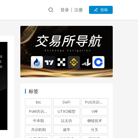
登录
注册
投稿
标签
btc
DeFi
PoS共识机制
PoW共识机制
UTXO模型
V神
中本聪
以太坊
侧链技术
共识机制
减半
分叉