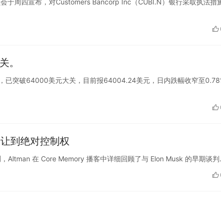
会于周四宣布，对Customers Bancorp Inc（CUBI.N）银行采取执法措
大关。
路飙升，已突破64000美元大关，目前报64004.24美元，日内跌幅收窄至0.7
步让到绝对控制权
I）监测，Altman 在 Core Memory 播客中详细回顾了与 Elon Musk 的早期谈