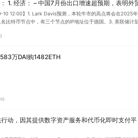
超预期，表明外贸
，为经济复苏提供了支持。 – 贸易战恶化，美国
9-10 12:00】1. Lark Davis预测，本轮牛市的高点将会在2025
商品加征关税，引发市场担忧。 2. 政治： – 国际
前八名比特币节点中，有三个节点的IP地址位于德国。3. 美联储计
班新政权的态度不一，有国家表示愿意与其合作，
日
对其前景表示担忧，并呼吁塔利班尊重人权与民主
预计会发
83万DAI购1482ETH
e和其他产品。 – 特斯拉将于明年在上海建设新
推广电动车在中国市场上的普及提供更多机会。 4. 社
注我
0日
，获取更多详细信息。
p采取执法行动，因其提供数字资产服务和代币化即时支付平