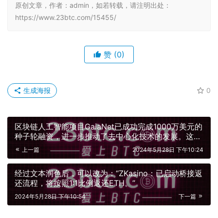
原创文章，作者：admin，如若转载，请注明出处：
https://www.23btc.com/15455/
赞
(0)
生成海报
0
区块链人工智能项目GaiaNet已成功完成1000万美元的
种子轮融资，进一步推动了去中心化技术的发展。这一
融资额的达成，为GaiaNet的发展提供了坚实的基础。
上一篇
2024年5月28日 下午10:24
GaiaNet旨在通过整合区块链和人工智能技术，构建一
个去中心化的AI平台，为用户提供安全、高效的智能化
经过文本润色后，可以改为：“ZKasino：已启动桥接返
服务。这一项目的成功融资将为GaiaNet的研发、扩展
还流程，将按照1:1比例返还ETH。”
和市场推广提供有力的支持，进一步推动区块链和人工
智能的融合发展。GaiaNet的融资也反映出市场对去中
2024年5月28日 下午10:54
下一篇
心化技术及其在人工智能领域的应用的积极看好，为整
个行业注入了新的活力和信心。