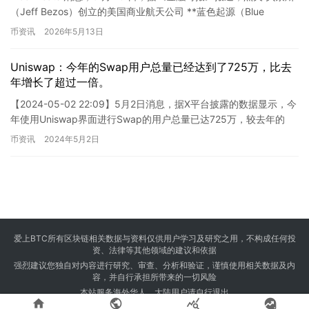
（Jeff Bezos）创立的美国商业航天公司 **蓝色起源（Blue
Origin）** 正在考虑首…
币资讯
2026年5月13日
Uniswap：今年的Swap用户总量已经达到了725万，比去
年增长了超过一倍。
【2024-05-02 22:09】5月2日消息，据X平台披露的数据显示，今
年使用Uniswap界面进行Swap的用户总量已达725万，较去年的
302万大幅增长，增长率超过一倍。 …
币资讯
2024年5月2日
爱上BTC所有区块链相关数据与资料仅供用户学习及研究之用，不构成任何投
资、法律等其他领域的建议和依据
强烈建议您独自对内容进行研究、审查、分析和验证，谨慎使用相关数据及内
容，并自行承担所带来的一切风险
本站服务海外华人，大陆用户请自行退出




Copyright © 2024 爱上BTC 版权所有 Powered by
23btc.com