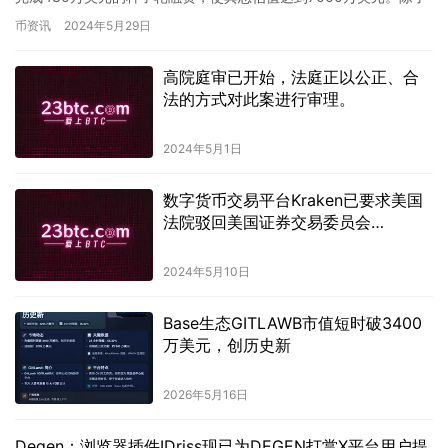
之前得到 P2 Venture…
币资讯
2024年5月29日
高院庭审已开始，法庭正以公正、合
法的方式对此案进行审理。
2024年5月1日
数字货币交易平台Kraken已要求美国
法院驳回美国证券交易委员会
（SEC）对其提起的诉讼。
2024年5月10日
Base生态GITLAWB市值短时破3400
万美元，创历史新
2026年5月16日
Degen：浏览器插件IDriss现已为DEGEN打赏X平台用户提