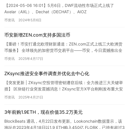
【2024-05-06 16:01】5月6日，DWF流动性市场正式上线了
Axelar（AXL）、Dechat（DECHAT）、AIOZ
Network（AIOZ）、Mobox（MB…
币资讯
2024年5月6日
币安新增ZEN.com支持多国法币
【重磅！币安打通北欧理财新通道：ZEN.com正式上线三大欧洲货
币服务】 全球领先的加密货币交易平台——币安，今日震撼推出全
新法币通道ZEN.com，为欧洲用户带来前所未有的数字资…
币资讯
2025年4月17日
ZKsync推进安全事件调查并优化去中心化
【突发更新 | ZKsync空投管理密钥遭窃后续：全力推进三大关键举
措】 区块链行业突发震撼消息！ZKsync官方X平台刚刚发布重大安
全事件追踪报告，披露了这场精心策划的&#822…
币资讯
2025年4月21日
3年前购1.9ETH，现在价值35.2万美元
BlockBeats 通讯，4月22日发布更新。Lookonchain数据显示，该
地址在2023年4月18日以1.9 ETH购入450亿 FLORK，已持有超过3