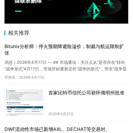
相关推荐
Bitunix分析师：停火预期降避险溢价，制裁与航运限制扩
张
消息｜2026年4月17日 — ## 市场重估：关注点从“是否存在”转向
“战争形式”4月17日，市场开始重新定价“战争的形式”，而非“战争是
否存在”。 – …
币资讯
2026年4月17日
首家比特币信托公司获怀俄明州批准
2025年5月21日
DWF流动性市场已新增AXL、DECHAT等交易对。