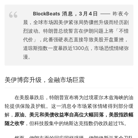
BlockBeats 消息，3月4日
—— 昨夜今
晨，全球市场因美伊紧张局势骤然升级而经历剧
烈波动。特朗普总统誓言在伊朗问题上将「不惜
代价」，此番强硬表态直接导致美股开盘重挫，
道琼斯指数一度暴跌近1300点，市场恐慌情绪弥
漫。
美伊博弈升级，金融市场巨震
在美股暴跌后，特朗普宣布将为过境霍尔木兹海峡的油
轮提供保险及护航。这一消息令市场紧张情绪得到部分缓
解，
原油、美元和美债收益率自高位大幅回落，美股指跌幅
随之收窄
，但科技股集中的纳斯达克指数仍收跌超过1%。
然而，伊朗方面的回应同样强硬。伊朗伊斯兰革命卫队