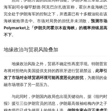
海军副司令穆罕默德·阿克巴尔扎德宣称，霍尔木兹海峡已
完全处于伊朗海军的控制之下，并透露已有十多艘油轮在该
海峡被炮弹击中。市场对局势的担忧并未消散，
预测市场
Polymarket上「伊朗关闭霍尔木兹海峡」的概率持续居高
不下
。
地缘政治与贸易风险叠加
地缘政治风险之外，贸易不确定性再度浮现。特朗普宣
布将对拒绝向美国提供支持的西班牙进行贸易禁运，
此举引
发了市场对全球贸易环境可能再度恶化的担忧
，为脆弱的金
融市场增添了另一层压力。
与此同时，伊朗国内政局也出现关键动向。据《纽约时
报》援引三位伊朗官员的消息，伊朗最高领袖哈梅内伊之子
穆杰塔巴已成为接班人的领先人选。
伊朗专家会议正考虑于