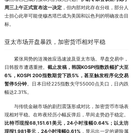
周三上午正式宣布这一决定
，但内部对此存在分歧，部分人
士担心此举可能使穆杰塔巴成为美国和以色列的明确攻击目
标。
亚太市场开盘暴跌，加密货币相对平稳
紧张局势的涟漪效应迅速波及亚太市场。早盘交易中，
日韩股市遭遇重挫。
截止发稿，韩国KOSPI指数跌幅扩大至
6%，KOSPI 200指数期货下跌5%，甚至触发程序化交易
暂停5分钟
。日本日经225指数失守55000点关口，日内跌
幅达2.31%。
与传统金融市场的剧烈震荡形成对比，加密货币市场表
现相对平稳。在昨夜经历小幅反弹后，早间走势趋于稳定。
比特币现报68,151.61美元，24小时涨幅0.64%；以太坊
现报1,981美元，24小时涨幅0.61%
，显示出一定的避险属