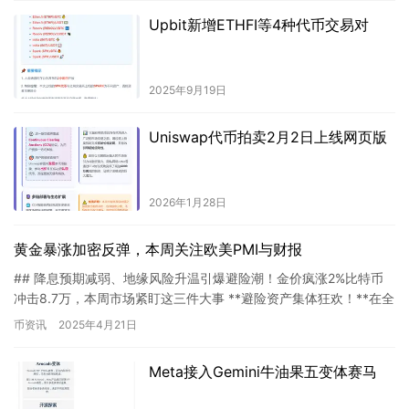
Upbit新增ETHFI等4种代币交易对
2025年9月19日
Uniswap代币拍卖2月2日上线网页版
2026年1月28日
黄金暴涨加密反弹，本周关注欧美PMI与财报
## 降息预期减弱、地缘风险升温引爆避险潮！金价疯涨2%比特币
冲击8.7万，本周市场紧盯这三件大事 **避险资产集体狂欢！**在全
球地缘政治局势持续紧张、美联储降息预期不断推迟的背…
币资讯
2025年4月21日
Meta接入Gemini牛油果五变体赛马