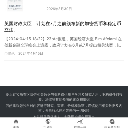
2026年3月30日
英国财政大臣：计划在7月之前颁布新的加密货币和稳定币
立法。
【2024-04-15 18:22】23btc报道，英国经济大臣 Bim Afolami 在
创新金融全球峰会上透露，政府计划在6月或7月提出相关法案，以
规范稳定币及加密货币的抵押、…
币资讯
2024年4月15日
爱上BTC所有区块链相关数据与资料仅供用户学习及研究之用，不构成任何投
资、法律等其他领域的建议和依据
强烈建议您独自对内容进行研究、审查、分析和验证，谨慎使用相关数据及内
容，并自行承担所带来的一切风险
本站服务海外华人，大陆用户请自行退出




Copyright © 2024 爱上BTC 版权所有 Powered by
23btc.com
主页
币资讯
行情分析
交易所导航