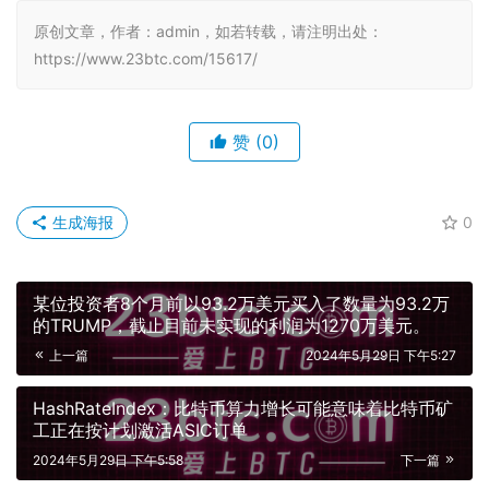
原创文章，作者：admin，如若转载，请注明出处：
https://www.23btc.com/15617/
赞
(0)
生成海报
0
某位投资者8个月前以93.2万美元买入了数量为93.2万
的TRUMP，截止目前未实现的利润为1270万美元。
上一篇
2024年5月29日 下午5:27
HashRateIndex：比特币算力增长可能意味着比特币矿
工正在按计划激活ASIC订单
2024年5月29日 下午5:58
下一篇