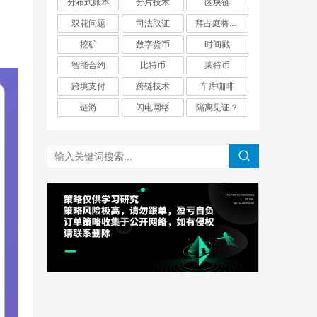
分布式账本
分片技术
区块链
双花问题
司法取证
拜占庭将军问题
挖矿
数字货币
时间戳
智能合约
比特币
莱特币
跨境支付
跨链技术
车库咖啡
链游
闪电网络
隔离见证？