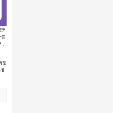
能技
一套
果，
有望
包括