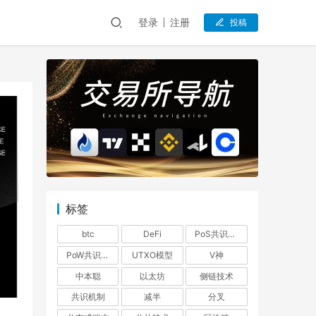
登录
注册
投稿
标签
btc
DeFi
PoS共识机制
PoW共识机制
UTXO模型
V神
中本聪
以太坊
侧链技术
共识机制
减半
分叉