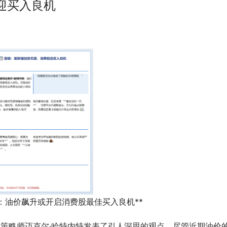
迎买入良机
：油价飙升或开启消费股最佳买入良机**
票策略师迈克尔·哈特内特发表了引人深思的观点。尽管近期油价