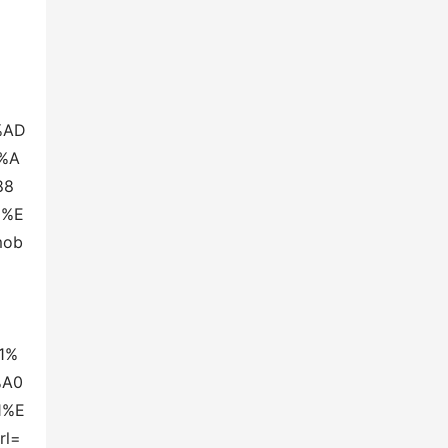
%AD
%A
88
0%E
mob
1%
%A0
1%E
l=