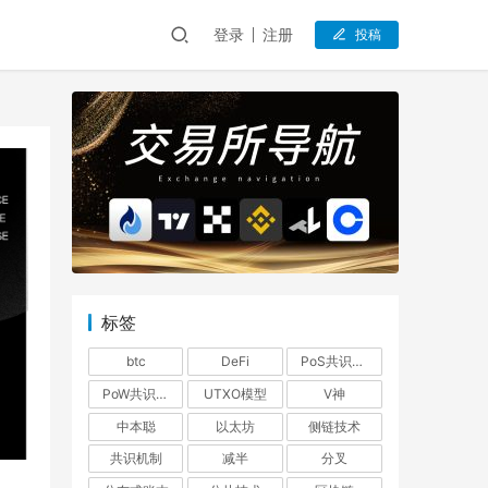
登录
注册
投稿
标签
btc
DeFi
PoS共识机制
PoW共识机制
UTXO模型
V神
中本聪
以太坊
侧链技术
共识机制
减半
分叉