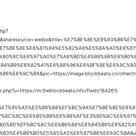
php?
184261&sharesource=weibo&title=%E7%BE%8E%E9%93%B6%E7
E7%BE%8E%E8%81%94%E5%82%A8%E5%8A%A0%E6%81
%80%8C%E6%97%A0%E7%A8%BD%E4%B9%8B%E8%B0%
B4%B9%E8%82%A1%E6%88%96%E8%BF%8E%E6%9C%8
E6%9C%BA&pic=https://image.blockbeats.cn/other/
.php?u=https://m.theblockbeats.info/flash/184261)
6%E7%95%A5%E5%B8%88%EF%BC%9A%E7%BE%8E%E8%8
7%8C%9C%E6%B5%8B%E6%98%AF%E3%80%8C%E6%97
80%8D%EF%BC%8C%E6%B6%88%E8%B4%B9%E8%82%A
%B3%E4%B9%B0%E5%85%A5%E6%97%B6%E6%9C%BA&ur