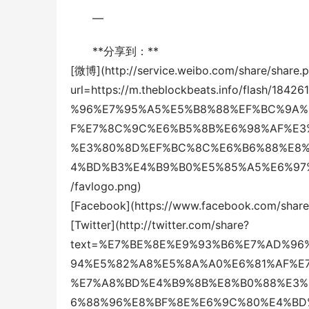
—
**分享到：**
[微博](http://service.weibo.com/share/share.
url=https://m.theblockbeats.info/flash/
%96%E7%95%A5%E5%B8%88%EF%BC%9A%
F%E7%8C%9C%E6%B5%8B%E6%98%AF%E3
%E3%80%8D%EF%BC%8C%E6%B6%88%E8%
4%BD%B3%E4%B9%B0%E5%85%A5%E6%97%B6%
/favlogo.png)
[Facebook](https://www.facebook.com/sharer
[Twitter](http://twitter.com/share?
text=%E7%BE%8E%E9%93%B6%E7%AD%9
94%E5%82%A8%E5%8A%A0%E6%81%AF%E
%E7%A8%BD%E4%B9%8B%E8%B0%88%E3%
6%88%96%E8%BF%8E%E6%9C%80%E4%BD