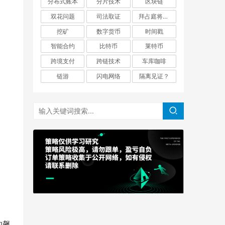
分布式账本
分片技术
区块链
双花问题
司法取证
拜占庭将军问题
挖矿
数字货币
时间戳
智能合约
比特币
莱特币
跨境支付
跨链技术
车库咖啡
链游
闪电网络
隔离见证？
的飙