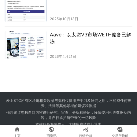
2025年10月13日
Aave：以太坊V3市场WETH储备已解
冻
2026年4月21日
爱上BTC所有区块链相关数据与资料仅供用户学习及研究之用，不构成任何投
资、法律等其他领域的建议和依据
强烈建议您独自对内容进行研究、审查、分析和验证，谨慎使用相关数据及内
容，并自行承担所带来的一切风险
本站服务海外华人，大陆用户请自行退出




Copyright © 2024 爱上BTC 版权所有 Powered by
23btc.com
主页
币资讯
行情分析
交易所导航