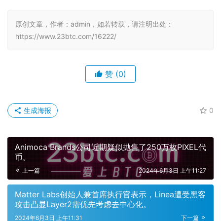
原创文章，作者：admin，如若转载，请注明出处：
https://www.23btc.com/16222/
赞
(0)
生成海报
0
Animoca Brands公司近期疑似抛售了250万枚PIXEL代
币。
上一篇
2024年6月3日 上午11:27
Matter Labs创始人兼首席执行官表示，Linea遭受黑客
攻击凸显Layer2需优先考虑去中心化。
2024年6月3日 上午11:31
下一篇