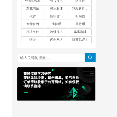
分布式账本
分片技术
区块链
双花问题
司法取证
拜占庭将军问题
挖矿
数字货币
时间戳
智能合约
比特币
莱特币
跨境支付
跨链技术
车库咖啡
链游
闪电网络
隔离见证？