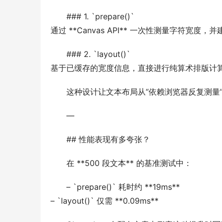
### 1. `prepare()`
通过 **Canvas API** 一次性测量字符宽度
### 2. `layout()`
基于已缓存的宽度信息，直接进行纯算术排版计
这种设计让文本布局从“依赖浏览器反复测量”
—
## 性能表现有多夸张？
在 **500 段文本** 的基准测试中：
– `prepare()` 耗时约 **19ms**
– `layout()` 仅需 **0.09ms**