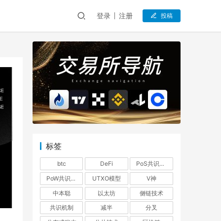
登录
注册
投稿
标签
btc
DeFi
PoS共识机制
PoW共识机制
UTXO模型
V神
中本聪
以太坊
侧链技术
共识机制
减半
分叉