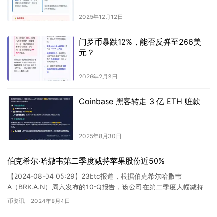
2025年12月12日
门罗币暴跌12%，能否反弹至266美
元？
2026年2月3日
Coinbase 黑客转走 3 亿 ETH 赃款
2025年8月30日
伯克希尔·哈撒韦第二季度减持苹果股份近50%
【2024-08-04 05:29】23btc报道，根据伯克希尔哈撒韦
A（BRK.A.N）周六发布的10-Q报告，该公司在第二季度大幅减持
其持有的苹果（AAPL.O）股份，从第一季…
币资讯
2024年8月4日