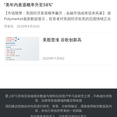
“美年内衰退概率升至58%”
【市场预警：美国经济衰退概率飙升，金融市场或将迎来风暴】 据
Polymarket最新数据显示，投资者对美国经济前景的悲观情绪正在
急剧升温，当前市场对2025年内美国经济陷入衰退的预…
币资讯
2025年4月20日
美股普涨 谷歌创新高
2025年11月6日
爱上BTC所有区块链相关数据与资料仅供用户学习及研究之用，不构成任何投
资、法律等其他领域的建议和依据
强烈建议您独自对内容进行研究、审查、分析和验证，谨慎使用相关数据及内
容，并自行承担所带来的一切风险
本站服务海外华人，大陆用户请自行退出