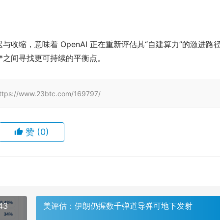
收缩，意味着 OpenAI 正在重新评估其“自建算力”的激进路
险**之间寻找更可持续的平衡点。
www.23btc.com/169797/
赞
(0)
43
美评估：伊朗仍握数千弹道导弹可地下发射