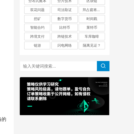
分布式账本
分片技术
区块链
双花问题
司法取证
拜占庭将军问题
挖矿
数字货币
时间戳
智能合约
比特币
莱特币
跨境支付
跨链技术
车库咖啡
链游
闪电网络
隔离见证？
战略的