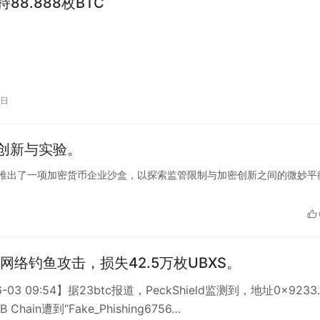
持88.888枚BTC
6日
创新与实验。
证券监管机构推出了一项加密货币企业沙盒，以探索监管限制与加密创新之间的微妙平
网络钓鱼攻击，损失42.5万枚UBXS。
6-03 09:54】据23btc报道，PeckShield监测到，地址0x9233
 Chain遭到“Fake_Phishing6756…