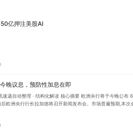
850亿押注美股AI
日
今晚议息，预防性加息在即
资讯速递自动整理 · 结构化解读 核心摘要 欧洲央行将于今晚公布 6
随后欧洲央行行长拉加德将召开新闻发布会。市场普遍预期,本次
性加息,三大关…
日