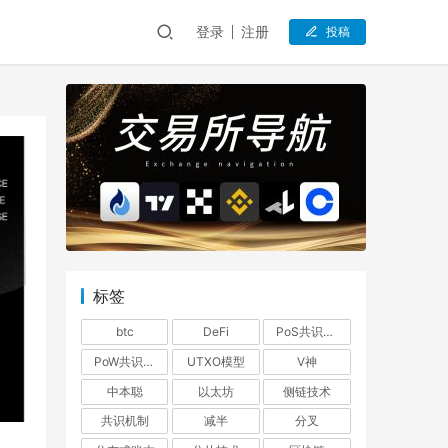
登录
注册
投稿
标签
btc
DeFi
PoS共识机制
PoW共识机制
UTXO模型
V神
中本聪
以太坊
侧链技术
共识机制
减半
分叉