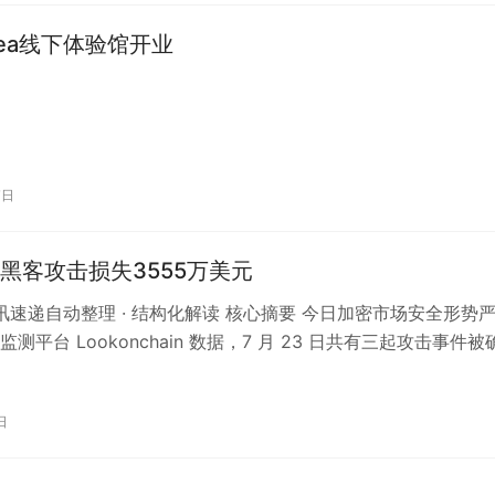
 Tea线下体验馆开业
7日
黑客攻击损失3555万美元
 资讯速递自动整理 · 结构化解读 核心摘要 今日加密市场安全形势
测平台 Lookonchain 数据，7 月 23 日共有三起攻击事件被
失金额…
日