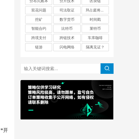
分布式账本
分片技术
区块链
双花问题
司法取证
拜占庭将军问题
挖矿
数字货币
时间戳
智能合约
比特币
莱特币
跨境支付
跨链技术
车库咖啡
链游
闪电网络
隔离见证？
*开