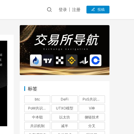
登录
注册
投稿
标签
btc
DeFi
PoS共识机制
PoW共识机制
UTXO模型
V神
中本聪
以太坊
侧链技术
共识机制
减半
分叉