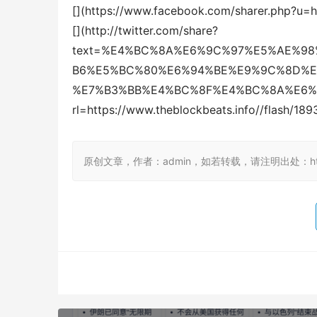
[](https://www.facebook.com/sharer.php?u=ht
[](http://twitter.com/share?
text=%E4%BC%8A%E6%9C%97%E5%AE%9
B6%E5%BC%80%E6%94%BE%E9%9C%8D%E
%E7%B3%BB%E4%BC%8F%E4%BC%8A%E6%
rl=https://www.theblockbeats.info//flash/189
原创文章，作者：admin，如若转载，请注明出处：https://