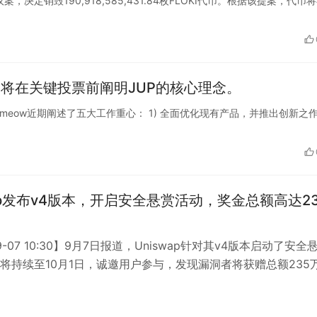
已通过议案，决定销毁190,918,585,431.84枚FLOKI代币。根据该提案，代币
强调将在关键投票前阐明JUP的核心理念。
r的创始人meow近期阐述了五大工作重心： 1) 全面优化现有产品，并推出创新之
wap发布v4版本，开启安全悬赏活动，奖金总额高达23
09-07 10:30】9月7日报道，Uniswap针对其v4版本启动了安全
将持续至10月1日，诚邀用户参与，发现漏洞者将获赠总额235
励。…