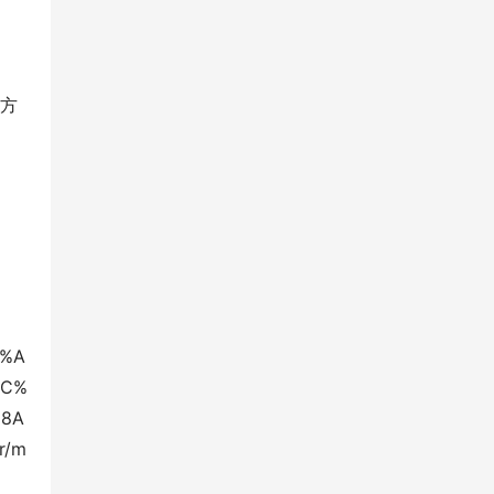
关方
5%A
9C%
8A
r/m