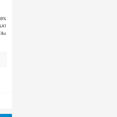
BB%
%A1
E&u