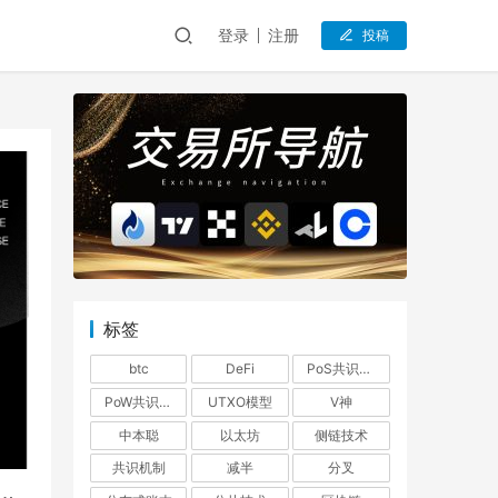
登录
注册
投稿
标签
btc
DeFi
PoS共识机制
PoW共识机制
UTXO模型
V神
中本聪
以太坊
侧链技术
共识机制
减半
分叉