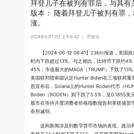
拜登儿子在被判有罪后，与其有关的M
版本： 随着拜登儿子被判有罪，相关
涨。
2024年6月12日 上午6:42
•
币资讯
【2024-06-12 06:41】23btc报
时内下跌超过13%。与之相比，比特币下跌约4%，以
45%；市值最大的MAGA（TRUMP）下跌了13%
美国联邦陪审团认定Hunter Biden在三项
息宣布后，Solana上的Hunter Boden代币（H
Boden（BODEN）则下跌了5.5%，至0.1855美
股市在等待月度消费者价格指数报告和美联储货
有所减弱。
这则新闻涉及到数字货币市场的表现、政治和
市场在24小时内下跌了13％，这可能是因为Hun