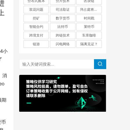
分布式账本
分片技术
区块链
进
双花问题
司法取证
拜占庭将军问题
上
挖矿
数字货币
时间戳
智能合约
比特币
莱特币
跨境支付
跨链技术
车库咖啡
链游
闪电网络
隔离见证？
24小
了
。消
o 
预期
货币
息