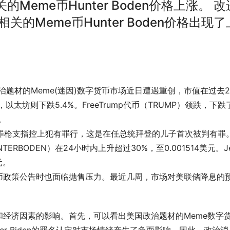
eme币Hunter Boden价格上涨。 改
的Meme币Hunter Boden价格出现了
道，美国政治题材的Meme(迷因)数字货币市场近日遭遇重创，市值在过去
太坊则下跌5.4%。FreeTrump代币（TRUMP）领跌，下跌
。
联邦重罪枪支指控上犯有罪行，这是在任总统拜登的儿子首次被判有罪
UNTERBODEN）在24小时内上升超过30%，至0.001514美元。Je
元。
币政策公告时也面临抛售压力。最近几周，市场对美联储降息的
经济因素的影响。首先，可以看出美国政治题材的Meme数字
ter Biden的罪名认定对市场情绪产生了负面影响。因此，政治消