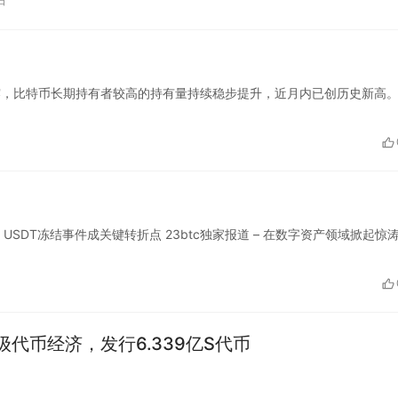
日
kfost 透露，比特币长期持有者较高的持有量持续稳步提升，近月内已创历史新高
DT冻结事件成关键转折点 23btc独家报道 – 在数字资产领域掀起惊
升级代币经济，发行6.339亿S代币