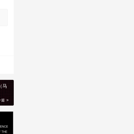
l（马
一篇