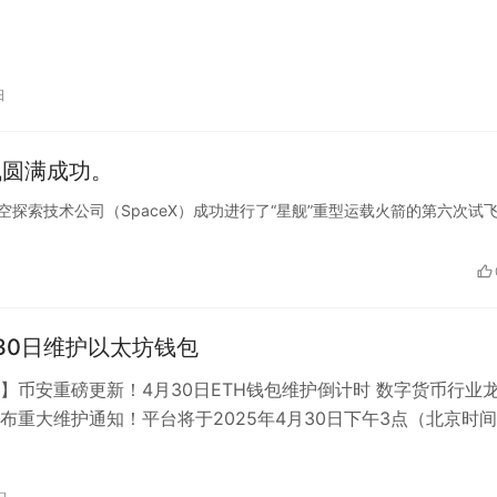
日
飞圆满成功。
日，美国太空探索技术公司（SpaceX）成功进行了“星舰”重型运载火箭的第六次试
30日维护以太坊钱包
】币安重磅更新！4月30日ETH钱包维护倒计时 数字货币行业
布重大维护通知！平台将于2025年4月30日下午3点（北京时
络钱包进行关键升级。为…