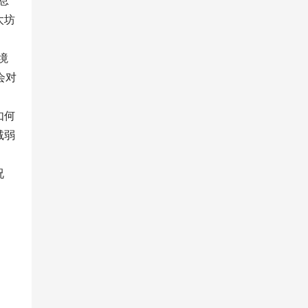
太坊
境
会对
如何
减弱
况