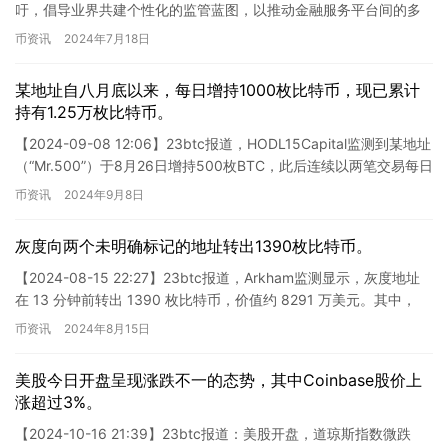
吁，倡导业界共建个性化的监管蓝图，以推动金融服务平台间的多
元选择与跨界融合。paypal展望，数字…
币资讯
2024年7月18日
某地址自八月底以来，每日增持1000枚比特币，现已累计
持有1.25万枚比特币。
【2024-09-08 12:06】23btc报道，HODL15Capital监测到某地址
（“Mr.500”）于8月26日增持500枚BTC，此后连续以两笔交易每日
增添500枚BT…
币资讯
2024年9月8日
灰度向两个未明确标记的地址转出1390枚比特币。
【2024-08-15 22:27】23btc报道，Arkham监测显示，灰度地址
在 13 分钟前转出 1390 枚比特币，价值约 8291 万美元。其中，
698 枚流向开头为 b…
币资讯
2024年8月15日
美股今日开盘呈现涨跌不一的态势，其中Coinbase股价上
涨超过3%。
【2024-10-16 21:39】23btc报道：美股开盘，道琼斯指数微跌