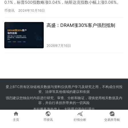
0.1%，标普500指数略涨0.04%，纳斯达克指数小幅上涨0.06%。
数字货币交易平台Coinbase…
币资讯
2024年10月16日
高盛：DRAM涨30%客户强烈抵制
2026年7月16日
爱上BTC所有区块链相关数据与资料仅供用户学习及研究之用，不构成任何投
资、法律等其他领域的建议和依据
强烈建议您独自对内容进行研究、审查、分析和验证，谨慎使用相关数据及内
容，并自行承担所带来的一切风险
本站服务海外华人，大陆用户请自行退出




Copyright © 2024 爱上BTC 版权所有 Powered by
23btc.com
主页
币资讯
行情分析
交易所导航